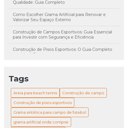
Qualidade: Guia Completo
Como Escolher Grama Artificial para Renovar e
Valorizar Seu Espaço Externo
Construção de Campos Esportivos: Guia Essencial
para Investir com Segurança e Eficiência
Construção de Pisos Esportivos: O Guia Completo
que Você Precisa
Custo da Grama Sintética: Como Valorizá Seu Espaço
Verde com a Escolha Certa
Tags
Custo da Grama Sintética: Principais Fatores e Dicas
para Escolher a Melhor Opção para Seu Projeto
Areia para beach tennis
Construção de campo
Grama Artificial: Como Escolher e Onde Comprar
Construção de pisos esportivos
com Qualidade e Economia
Grama sintética para campo de futebol
Grama Artificial: Guia Completo para Escolher e Onde
grama artificial onde comprar
Comprar para Seu Projeto