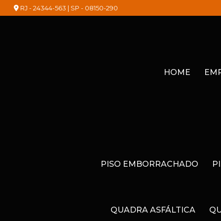
RJ - 24344-563 | SP - 08150-290
HOME
EM
PISO EMBORRACHADO
P
QUADRA ASFÁLTICA
QU