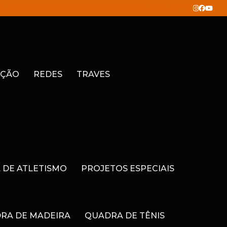
(21) 99852-0025
(21) 99852-0025
contato@ax3.com.br
ÇÃO
REDES
TRAVES
A DE ATLETISMO
PROJETOS ESPECIAIS
RA DE MADEIRA
QUADRA DE TÊNIS