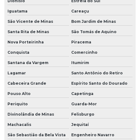
Dionísio
Estrela do Sul
Iguatama
Careaçu
São Vicente de Minas
Bom Jardim de Minas
Santa Rita de Minas
São Tomás de Aquino
Nova Porteirinha
Piracema
Conquista
Comercinho
Santana da Vargem
Itumirim
Lagamar
Santo Antônio do Retiro
Cabeceira Grande
Espírito Santo do Dourado
Pouso Alto
Capetinga
Periquito
Guarda-Mor
Divinolândia de Minas
Felisburgo
Machacalis
Jequitaí
São Sebastião da Bela Vista
Engenheiro Navarro