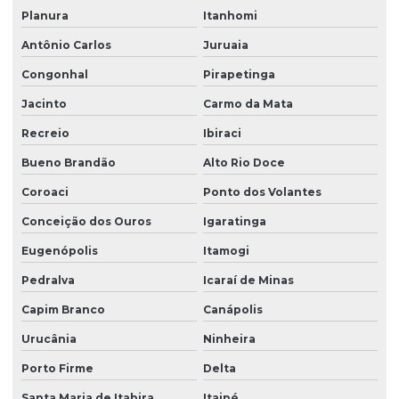
Planura
Itanhomi
Antônio Carlos
Juruaia
Congonhal
Pirapetinga
Jacinto
Carmo da Mata
Recreio
Ibiraci
Bueno Brandão
Alto Rio Doce
Coroaci
Ponto dos Volantes
Conceição dos Ouros
Igaratinga
Eugenópolis
Itamogi
Pedralva
Icaraí de Minas
Capim Branco
Canápolis
Urucânia
Ninheira
Porto Firme
Delta
Santa Maria de Itabira
Itaipé