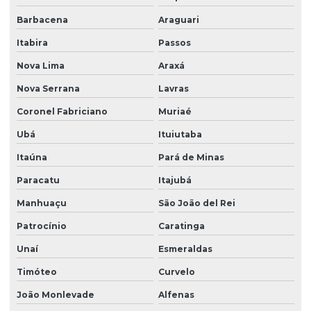
Barbacena
Araguari
Quadra de areia para condomínio
Itabira
Passos
Quadra esportiva emborrachada
Nova Lima
Araxá
Recuperação de piso de quadra poliesportiva
Nova Serrana
Lavras
Reforma de quadra sintética
Coronel Fabriciano
Muriaé
Reforma de quadras esportivas
Ubá
Ituiutaba
Reformas de quadras poliesportivas
Itaúna
Pará de Minas
Valor de grama sintética
Paracatu
Itajubá
Venda de grama sintética
Manhuaçu
São João del Rei
Patrocínio
Caratinga
Unaí
Esmeraldas
Timóteo
Curvelo
João Monlevade
Alfenas