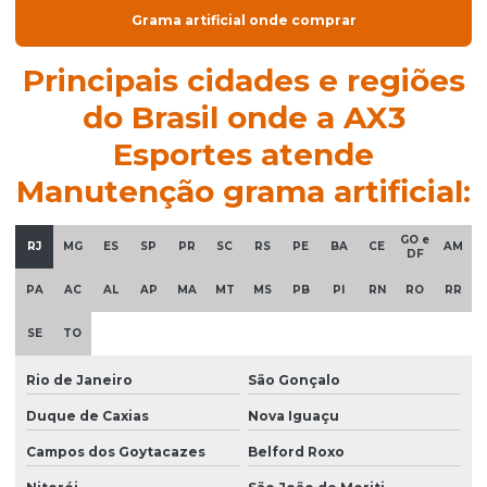
Grama sintética barata
Grama artificial onde comprar
Grama sintética campo
Principais cidades e regiões
Grama sintética para campo de futebol
do Brasil onde a AX3
Grama sintética comprar
Esportes atende
Grama sintética decorativa
Manutenção grama artificial:
Grama sintética decorativa comprar
Grama sintética decorativa instalação
GO e
RJ
MG
ES
SP
PR
SC
RS
PE
BA
CE
AM
DF
Grama sintética decorativa onde comprar
PA
AC
AL
AP
MA
MT
MS
PB
PI
RN
RO
RR
Grama sintética decorativa valor
SE
TO
Grama sintética fabrica
Rio de Janeiro
São Gonçalo
Grama sintética futebol
Duque de Caxias
Nova Iguaçu
Grama sintética importada preço
Campos dos Goytacazes
Belford Roxo
Grama sintética importada preço por metro quadrado