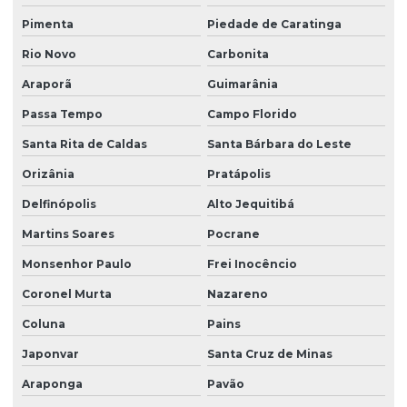
Pimenta
Piedade de Caratinga
Rio Novo
Carbonita
Araporã
Guimarânia
Passa Tempo
Campo Florido
Santa Rita de Caldas
Santa Bárbara do Leste
Orizânia
Pratápolis
Delfinópolis
Alto Jequitibá
Martins Soares
Pocrane
Monsenhor Paulo
Frei Inocêncio
Coronel Murta
Nazareno
Coluna
Pains
Japonvar
Santa Cruz de Minas
Araponga
Pavão