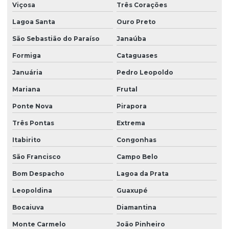
Viçosa
Três Corações
Lagoa Santa
Ouro Preto
São Sebastião do Paraíso
Janaúba
Formiga
Cataguases
Januária
Pedro Leopoldo
Mariana
Frutal
Ponte Nova
Pirapora
Três Pontas
Extrema
Itabirito
Congonhas
São Francisco
Campo Belo
Bom Despacho
Lagoa da Prata
Leopoldina
Guaxupé
Bocaiuva
Diamantina
Monte Carmelo
João Pinheiro