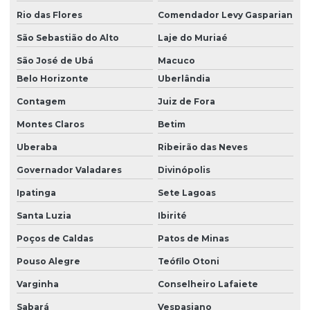
Piso modular preço
Rio das Flores
Comendador Levy Gasparian
Piso modular para quadra
São Sebastião do Alto
Laje do Muriaé
Piso modular quadra esportiva
São José de Ubá
Macuco
Belo Horizonte
Uberlândia
Piso modular para quadra poliesportiva
Contagem
Juiz de Fora
Piso de quadra de madeira
Montes Claros
Betim
Preço da grama artificial
Uberaba
Ribeirão das Neves
Preço da grama sintética decorativa
Governador Valadares
Divinópolis
Preço de grama sintética
Ipatinga
Sete Lagoas
Preço quadra de areia
Santa Luzia
Ibirité
Projeto da quadra de areia
Poços de Caldas
Patos de Minas
Projeto de quadra de areia e drenagem
Pouso Alegre
Teófilo Otoni
Projeto de quadra esportiva
Varginha
Conselheiro Lafaiete
Projetos de quadra de areia para condomínio
Sabará
Vespasiano