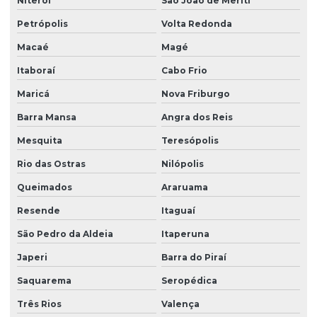
Niterói
São João de Meriti
Grama sintética instalação
Petrópolis
Volta Redonda
Grama sintética instalada preço
Macaé
Magé
Grama sintética onde comprar
Itaboraí
Cabo Frio
Grama sintética onde encontrar
Maricá
Nova Friburgo
Barra Mansa
Angra dos Reis
Grama sintética orçamento
Mesquita
Teresópolis
Grama sintética preço
Rio das Ostras
Nilópolis
Grama sintética preço metro quadrado
Queimados
Araruama
Grama sintética a venda
Resende
Itaguaí
Instalação de grama sintética
São Pedro da Aldeia
Itaperuna
Instalação de piso esportivo modular
Japeri
Barra do Piraí
Instalação de piso modular esportivo
Saquarema
Seropédica
Instalação de piso modular esportivo preço
Três Rios
Valença