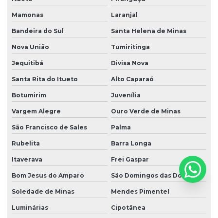
Mamonas
Laranjal
Bandeira do Sul
Santa Helena de Minas
Nova União
Tumiritinga
Jequitibá
Divisa Nova
Santa Rita do Itueto
Alto Caparaó
Botumirim
Juvenília
Vargem Alegre
Ouro Verde de Minas
São Francisco de Sales
Palma
Rubelita
Barra Longa
Itaverava
Frei Gaspar
Bom Jesus do Amparo
São Domingos das Dores
Soledade de Minas
Mendes Pimentel
Luminárias
Cipotânea