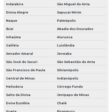
Indaiabira
São Miguel do Anta
Divisa Alegre
Sapucaí-Mirim
Naque
Palmópolis
Ibiaí
Abadia dos Dourados
Inhaúma
Aiuruoca
Galiléia
Luislândia
Senador Amaral
Jeceaba
São José do Jacuri
São Sebastião do Anta
São Francisco de Paula
Silvianópolis
Central de Minas
Indianópolis
Heliodora
Córrego Fundo
Salto da Divisa
Jenipapo de Minas
Dona Euzébia
Chalé
Itueta
Piranguçu