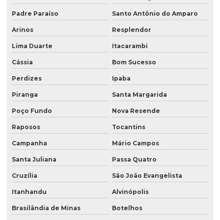
Padre Paraíso
Santo Antônio do Amparo
Arinos
Resplendor
Lima Duarte
Itacarambi
Cássia
Bom Sucesso
Perdizes
Ipaba
Piranga
Santa Margarida
Poço Fundo
Nova Resende
Raposos
Tocantins
Campanha
Mário Campos
Santa Juliana
Passa Quatro
Cruzília
São João Evangelista
Itanhandu
Alvinópolis
Brasilândia de Minas
Botelhos