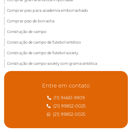
Comprar piso para academia emborrachado
Comprar piso de borracha
Construção de campo
Construção de campo de futebol sintético
Construção de campo de futebol society
Construção de campo society com grama sintética
Construção de pisos esportivos
Entre em contato
Construção de pisos esportivos de areia
Construção de pisos esportivos no rio de janeiro
(11) 94661-9909
(21) 99852-0025
Construção de pisos esportivos em sp
(21) 99852-0025
Construção de quadra de areia
Construção de quadra de areia em são paulo