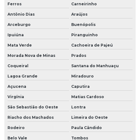
Ferros
Carneirinho
Antônio Dias
Araújos
Arceburgo
Buenópolis
Ipuiúna
Piranguinho
Mata Verde
Cachoeira de Pajeú
Morada Nova de Minas
Prados
Coqueiral
Santana do Manhuaçu
Lagoa Grande
Miradouro
Açucena
Caputira
Virgínia
Matias Cardoso
São Sebastião do Oeste
Lontra
Riacho dos Machados
Limeira do Oeste
Rodeiro
Paula Cândido
Belo Vale
Tombos