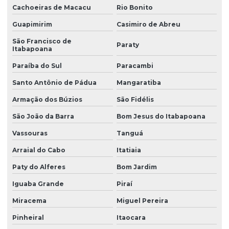
Instalação de piso modular para quadra
Cachoeiras de Macacu
Rio Bonito
Instalação piso modular para quadra poliesportiva
Guapimirim
Casimiro de Abreu
Instalação quadra de areia
São Francisco de
Paraty
Itabapoana
Instalação de quadra de areia em condomínios
Paraíba do Sul
Paracambi
Instalação quadra de areia no rio de janeiro
Santo Antônio de Pádua
Mangaratiba
Manutenção grama artificial
Armação dos Búzios
São Fidélis
Manutenção grama sintética
São João da Barra
Bom Jesus do Itabapoana
Manutenção quadra areia
Vassouras
Tanguá
Arraial do Cabo
Itatiaia
Manutenção de quadras esportivas
Paty do Alferes
Bom Jardim
Manutenção de quadras poliesportivas
Iguaba Grande
Piraí
Onde comprar piso de borracha
Miracema
Miguel Pereira
Orçamento para quadra areia
Pinheiral
Itaocara
Pintura de quadra poliesportiva preço