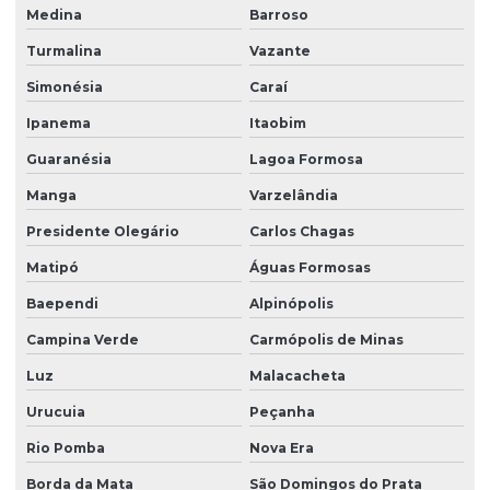
Medina
Barroso
Turmalina
Vazante
Simonésia
Caraí
Ipanema
Itaobim
Guaranésia
Lagoa Formosa
Manga
Varzelândia
Presidente Olegário
Carlos Chagas
Matipó
Águas Formosas
Baependi
Alpinópolis
Campina Verde
Carmópolis de Minas
Luz
Malacacheta
Urucuia
Peçanha
Rio Pomba
Nova Era
Borda da Mata
São Domingos do Prata