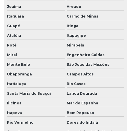
Joaíma
Areado
Itaguara
Carmo de Minas
Guapé
Itinga
Ataléia
Itapagipe
Poté
Mirabela
Miraí
Engenheiro Caldas
Monte Belo
São João das Missões
Ubaporanga
Campos Altos
Itatiaiuçu
Rio Casca
Santa Maria do Suaçuí
Lagoa Dourada
Ilicínea
Mar de Espanha
Itapeva
Bom Repouso
Rio Vermelho
Dores do Indaiá