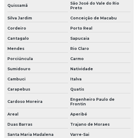
São José do Vale do Rio
Quissamã
Preto
Pintura de quadras poliesportivas
Silva Jardim
Conceição de Macabu
Piso de borracha para playground
Cordeiro
Porto Real
Piso de borracha para playground preço
Cantagalo
Sapucaia
Piso desportivo modular
Mendes
Rio Claro
Piso esportivo de madeira flutuante
Porciúncula
Carmo
Piso esportivo modular
Sumidouro
Natividade
Piso esportivo modular em polipropileno
Cambuci
Italva
Piso modular esportivo
Carapebus
Quatis
Piso modular esportivo indoor
Engenheiro Paulo de
Cardoso Moreira
Frontin
Piso modular esportivo preço
Areal
Aperibé
Piso modular indoor
Duas Barras
Trajano de Moraes
Piso modular outdoor
Santa Maria Madalena
Varre-Sai