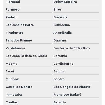
Florestal
Delfim Moreira
Formoso
Tiros
Reduto
Durandé
São José da Barra
Guiricema
Tiradentes
Angelândia
Senador Firmino
Guarani
Verdelândia
Desterro de Entre Rios
São João Batista do Glória
Serrania
Moema
Cordisburgo
Jacuí
Baldim
Munhoz
Bonfim
Curral de Dentro
São Gonçalo do Abaeté
Inimutaba
Francisco Badaró
Confins
Sericita