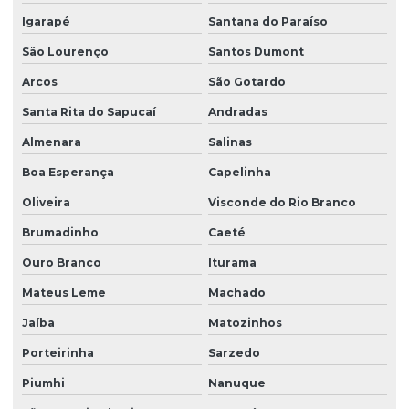
Igarapé
Santana do Paraíso
São Lourenço
Santos Dumont
Arcos
São Gotardo
Santa Rita do Sapucaí
Andradas
Almenara
Salinas
Boa Esperança
Capelinha
Oliveira
Visconde do Rio Branco
Brumadinho
Caeté
Ouro Branco
Iturama
Mateus Leme
Machado
Jaíba
Matozinhos
Porteirinha
Sarzedo
Piumhi
Nanuque