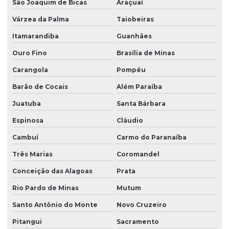
São Joaquim de Bicas
Araçuaí
Várzea da Palma
Taiobeiras
Itamarandiba
Guanhães
Ouro Fino
Brasília de Minas
Carangola
Pompéu
Barão de Cocais
Além Paraíba
Juatuba
Santa Bárbara
Espinosa
Cláudio
Cambuí
Carmo do Paranaíba
Três Marias
Coromandel
Conceição das Alagoas
Prata
Rio Pardo de Minas
Mutum
Santo Antônio do Monte
Novo Cruzeiro
Pitangui
Sacramento