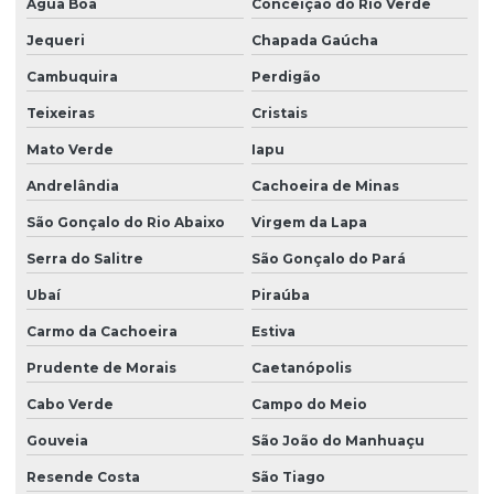
Água Boa
Conceição do Rio Verde
Jequeri
Chapada Gaúcha
Cambuquira
Perdigão
Teixeiras
Cristais
Mato Verde
Iapu
Andrelândia
Cachoeira de Minas
São Gonçalo do Rio Abaixo
Virgem da Lapa
Serra do Salitre
São Gonçalo do Pará
Ubaí
Piraúba
Carmo da Cachoeira
Estiva
Prudente de Morais
Caetanópolis
Cabo Verde
Campo do Meio
Gouveia
São João do Manhuaçu
Resende Costa
São Tiago