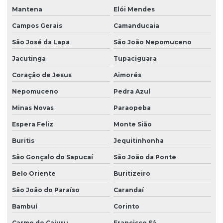
Mantena
Elói Mendes
Campos Gerais
Camanducaia
São José da Lapa
São João Nepomuceno
Jacutinga
Tupaciguara
Coração de Jesus
Aimorés
Nepomuceno
Pedra Azul
Minas Novas
Paraopeba
Espera Feliz
Monte Sião
Buritis
Jequitinhonha
São Gonçalo do Sapucaí
São João da Ponte
Belo Oriente
Buritizeiro
São João do Paraíso
Carandaí
Bambuí
Corinto
Carmo do Cajuru
Francisco Sá