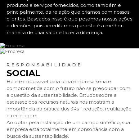
produtos e serviços fornecidos, como também e
principalmente, da relação que criamos com nossos
clientes. Baseados nisso é que pesamos nossas ações
e decisões, pois acreditamos que esta é a melhor
maneira de criar valor e fazer a diferença.
RESPONSABILIDADE
SOCIAL
Hoje é impossível para uma empresa séria e
comprometida com o futuro não se preocupar com
a questão da sustentabilidade. Estudos sobre a
escassez dos recursos naturais nos mostram a
importância da prática dos 3Rs - redução, reutilização
e reciclagem.
Ao optar pela instalação de um campo sintético, sua
empresa está totalmente em consonância com a
busca da sustentabilidade.