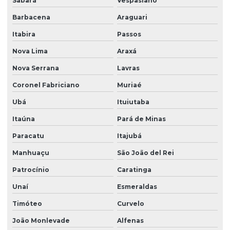
Projetos de quadra de areia para condomínio
Sabará
Vespasiano
Barbacena
Araguari
Quadra de areia para condomínio
Itabira
Passos
Quadra esportiva emborrachada
Nova Lima
Araxá
Recuperação de piso de quadra poliesportiva
Nova Serrana
Lavras
Reforma de quadra sintética
Coronel Fabriciano
Muriaé
Reforma de quadras esportivas
Ubá
Ituiutaba
Reformas de quadras poliesportivas
Itaúna
Pará de Minas
Valor de grama sintética
Paracatu
Itajubá
Venda de grama sintética
Manhuaçu
São João del Rei
Patrocínio
Caratinga
Unaí
Esmeraldas
Timóteo
Curvelo
João Monlevade
Alfenas