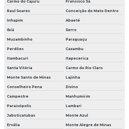
Carmo do Cajuru
Francisco Sá
Raul Soares
Conceição do Mato Dentro
Inhapim
Abaeté
Ibiá
Serro
Muzambinho
Paraguaçu
Perdões
Caxambu
Itambacuri
Itapecerica
Santa Vitória
Carmo do Rio Claro
Monte Santo de Minas
Lajinha
Conselheiro Pena
Divino
Campestre
Manhumirim
Paraisópolis
Lambari
Jaboticatubas
Monte Azul
Ervália
Monte Alegre de Minas