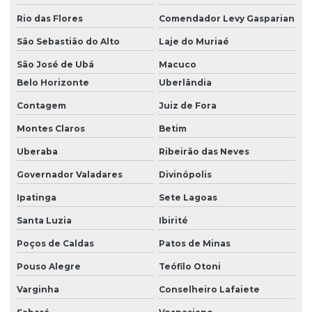
Piso modular preço
Rio das Flores
Comendador Levy Gasparian
Piso modular para quadra
São Sebastião do Alto
Laje do Muriaé
Piso modular quadra esportiva
São José de Ubá
Macuco
Belo Horizonte
Uberlândia
Piso modular para quadra poliesportiva
Contagem
Juiz de Fora
Piso de quadra de madeira
Montes Claros
Betim
Preço da grama artificial
Uberaba
Ribeirão das Neves
Preço da grama sintética decorativa
Governador Valadares
Divinópolis
Preço de grama sintética
Ipatinga
Sete Lagoas
Preço quadra de areia
Santa Luzia
Ibirité
Projeto da quadra de areia
Poços de Caldas
Patos de Minas
Projeto de quadra de areia e drenagem
Pouso Alegre
Teófilo Otoni
Projeto de quadra esportiva
Varginha
Conselheiro Lafaiete