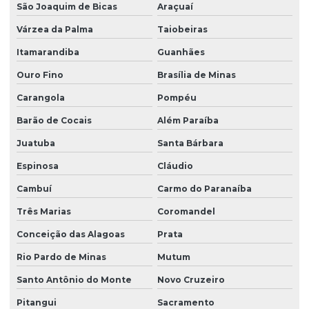
São Joaquim de Bicas
Araçuaí
Várzea da Palma
Taiobeiras
Itamarandiba
Guanhães
Ouro Fino
Brasília de Minas
Carangola
Pompéu
Barão de Cocais
Além Paraíba
Juatuba
Santa Bárbara
Espinosa
Cláudio
Cambuí
Carmo do Paranaíba
Três Marias
Coromandel
Conceição das Alagoas
Prata
Rio Pardo de Minas
Mutum
Santo Antônio do Monte
Novo Cruzeiro
Pitangui
Sacramento