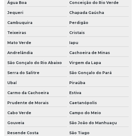
Água Boa
Conceição do Rio Verde
Jequeri
Chapada Gaúcha
Cambuquira
Perdigão
Teixeiras
Cristais
Mato Verde
Iapu
Andrelândia
Cachoeira de Minas
São Gonçalo do Rio Abaixo
Virgem da Lapa
Serra do Salitre
São Gonçalo do Pará
Ubaí
Piraúba
Carmo da Cachoeira
Estiva
Prudente de Morais
Caetanópolis
Cabo Verde
Campo do Meio
Gouveia
São João do Manhuaçu
Resende Costa
São Tiago