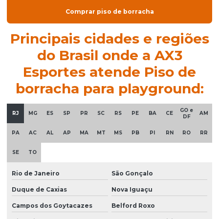
Grama sintética barata
Comprar piso de borracha
Grama sintética campo
Principais cidades e regiões
Grama sintética para campo de futebol
do Brasil onde a AX3
Grama sintética comprar
Esportes atende Piso de
Grama sintética decorativa
borracha para playground:
Grama sintética decorativa comprar
Grama sintética decorativa instalação
GO e
RJ
MG
ES
SP
PR
SC
RS
PE
BA
CE
AM
DF
Grama sintética decorativa onde comprar
PA
AC
AL
AP
MA
MT
MS
PB
PI
RN
RO
RR
Grama sintética decorativa valor
SE
TO
Grama sintética fabrica
Rio de Janeiro
São Gonçalo
Grama sintética futebol
Duque de Caxias
Nova Iguaçu
Grama sintética importada preço
Campos dos Goytacazes
Belford Roxo
Grama sintética importada preço por metro quadrado