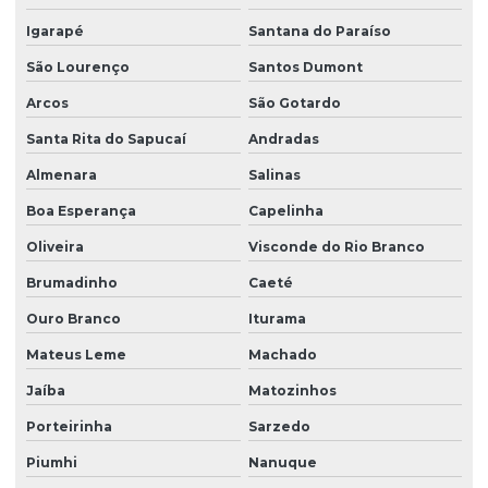
Igarapé
Santana do Paraíso
São Lourenço
Santos Dumont
Arcos
São Gotardo
Santa Rita do Sapucaí
Andradas
Almenara
Salinas
Boa Esperança
Capelinha
Oliveira
Visconde do Rio Branco
Brumadinho
Caeté
Ouro Branco
Iturama
Mateus Leme
Machado
Jaíba
Matozinhos
Porteirinha
Sarzedo
Piumhi
Nanuque