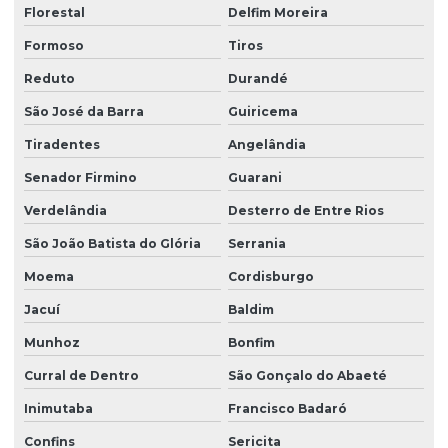
Florestal
Delfim Moreira
Formoso
Tiros
Reduto
Durandé
São José da Barra
Guiricema
Tiradentes
Angelândia
Senador Firmino
Guarani
Verdelândia
Desterro de Entre Rios
São João Batista do Glória
Serrania
Moema
Cordisburgo
Jacuí
Baldim
Munhoz
Bonfim
Curral de Dentro
São Gonçalo do Abaeté
Inimutaba
Francisco Badaró
Confins
Sericita