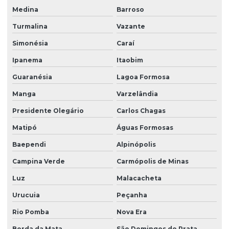
Medina
Barroso
Turmalina
Vazante
Simonésia
Caraí
Ipanema
Itaobim
Guaranésia
Lagoa Formosa
Manga
Varzelândia
Presidente Olegário
Carlos Chagas
Matipó
Águas Formosas
Baependi
Alpinópolis
Campina Verde
Carmópolis de Minas
Luz
Malacacheta
Urucuia
Peçanha
Rio Pomba
Nova Era
Borda da Mata
São Domingos do Prata