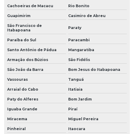
Instalação de piso modular para quadra
Cachoeiras de Macacu
Rio Bonito
Instalação piso modular para quadra poliesportiva
Guapimirim
Casimiro de Abreu
Instalação quadra de areia
São Francisco de
Paraty
Itabapoana
Instalação de quadra de areia em condomínios
Paraíba do Sul
Paracambi
Instalação quadra de areia no rio de janeiro
Santo Antônio de Pádua
Mangaratiba
Manutenção grama artificial
Armação dos Búzios
São Fidélis
Manutenção grama sintética
São João da Barra
Bom Jesus do Itabapoana
Manutenção quadra areia
Vassouras
Tanguá
Arraial do Cabo
Itatiaia
Manutenção de quadras esportivas
Paty do Alferes
Bom Jardim
Manutenção de quadras poliesportivas
Iguaba Grande
Piraí
Onde comprar piso de borracha
Miracema
Miguel Pereira
Orçamento para quadra areia
Pinheiral
Itaocara
Pintura de quadra poliesportiva preço