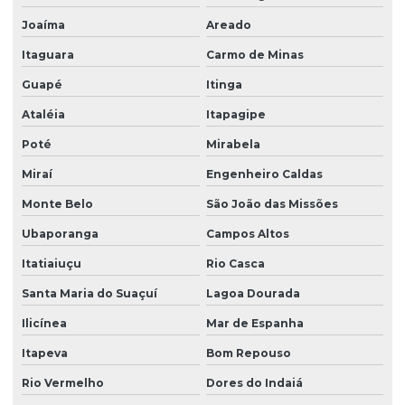
Joaíma
Areado
Itaguara
Carmo de Minas
Guapé
Itinga
Ataléia
Itapagipe
Poté
Mirabela
Miraí
Engenheiro Caldas
Monte Belo
São João das Missões
Ubaporanga
Campos Altos
Itatiaiuçu
Rio Casca
Santa Maria do Suaçuí
Lagoa Dourada
Ilicínea
Mar de Espanha
Itapeva
Bom Repouso
Rio Vermelho
Dores do Indaiá