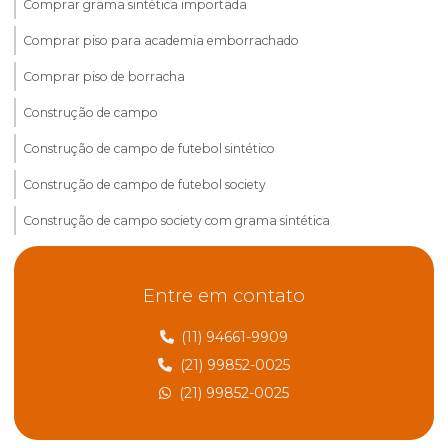
Comprar grama sintética importada
Comprar piso para academia emborrachado
Comprar piso de borracha
Construção de campo
Construção de campo de futebol sintético
Construção de campo de futebol society
Construção de campo society com grama sintética
Construção de pisos esportivos
Entre em contato
Construção de pisos esportivos de areia
Construção de pisos esportivos no rio de janeiro
(11) 94661-9909
(21) 99852-0025
Construção de pisos esportivos em sp
(21) 99852-0025
Construção de quadra de areia
Construção de quadra de areia em são paulo