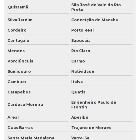
São José do Vale do Rio
Quissamã
Preto
Pintura de quadras poliesportivas
Silva Jardim
Conceição de Macabu
Piso de borracha para playground
Cordeiro
Porto Real
Piso de borracha para playground preço
Cantagalo
Sapucaia
Piso desportivo modular
Mendes
Rio Claro
Piso esportivo de madeira flutuante
Porciúncula
Carmo
Piso esportivo modular
Sumidouro
Natividade
Piso esportivo modular em polipropileno
Cambuci
Italva
Piso modular esportivo
Carapebus
Quatis
Piso modular esportivo indoor
Engenheiro Paulo de
Cardoso Moreira
Frontin
Piso modular esportivo preço
Areal
Aperibé
Piso modular indoor
Duas Barras
Trajano de Moraes
Piso modular outdoor
Santa Maria Madalena
Varre-Sai