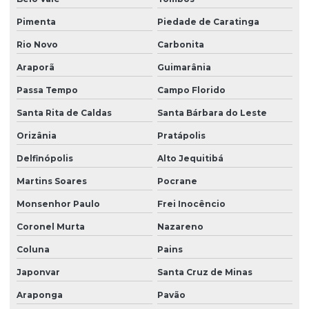
Pimenta
Piedade de Caratinga
Rio Novo
Carbonita
Araporã
Guimarânia
Passa Tempo
Campo Florido
Santa Rita de Caldas
Santa Bárbara do Leste
Orizânia
Pratápolis
Delfinópolis
Alto Jequitibá
Martins Soares
Pocrane
Monsenhor Paulo
Frei Inocêncio
Coronel Murta
Nazareno
Coluna
Pains
Japonvar
Santa Cruz de Minas
Araponga
Pavão