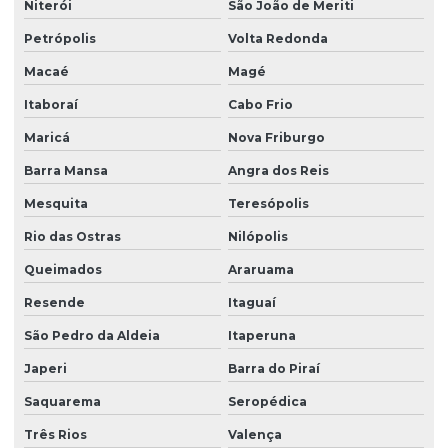
Niterói
São João de Meriti
Grama sintética instalação
Petrópolis
Volta Redonda
Grama sintética instalada preço
Macaé
Magé
Grama sintética onde comprar
Itaboraí
Cabo Frio
Grama sintética onde encontrar
Maricá
Nova Friburgo
Barra Mansa
Angra dos Reis
Grama sintética orçamento
Mesquita
Teresópolis
Grama sintética preço
Rio das Ostras
Nilópolis
Grama sintética preço metro quadrado
Queimados
Araruama
Grama sintética a venda
Resende
Itaguaí
Instalação de grama sintética
São Pedro da Aldeia
Itaperuna
Instalação de piso esportivo modular
Japeri
Barra do Piraí
Instalação de piso modular esportivo
Saquarema
Seropédica
Instalação de piso modular esportivo preço
Três Rios
Valença