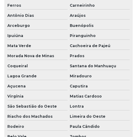
Ferros
Carneirinho
Antônio Dias
Araújos
Arceburgo
Buenópolis
Ipuiúna
Piranguinho
Mata Verde
Cachoeira de Pajeú
Morada Nova de Minas
Prados
Coqueiral
Santana do Manhuaçu
Lagoa Grande
Miradouro
Açucena
Caputira
Virgínia
Matias Cardoso
São Sebastião do Oeste
Lontra
Riacho dos Machados
Limeira do Oeste
Rodeiro
Paula Cândido
Belo Vale
Tombos