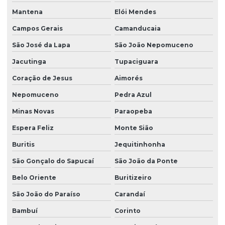
Mantena
Elói Mendes
Campos Gerais
Camanducaia
São José da Lapa
São João Nepomuceno
Jacutinga
Tupaciguara
Coração de Jesus
Aimorés
Nepomuceno
Pedra Azul
Minas Novas
Paraopeba
Espera Feliz
Monte Sião
Buritis
Jequitinhonha
São Gonçalo do Sapucaí
São João da Ponte
Belo Oriente
Buritizeiro
São João do Paraíso
Carandaí
Bambuí
Corinto