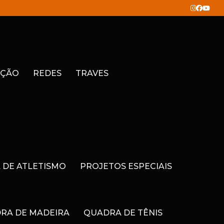
(21) 99852-0025
(21) 99852-0025
contato@ax3.com.br
ÇÃO
REDES
TRAVES
A DE ATLETISMO
PROJETOS ESPECIAIS
RA DE MADEIRA
QUADRA DE TÊNIS