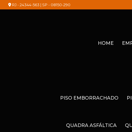
RJ - 24344-563 | SP - 08150-290
HOME
EM
PISO EMBORRACHADO
P
QUADRA ASFÁLTICA
QU